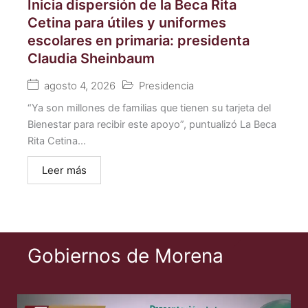
Inicia dispersión de la Beca Rita
Cetina para útiles y uniformes
escolares en primaria: presidenta
Claudia Sheinbaum
agosto 4, 2026
Presidencia
“Ya son millones de familias que tienen su tarjeta del
Bienestar para recibir este apoyo”, puntualizó La Beca
Rita Cetina...
Leer más
Gobiernos de Morena