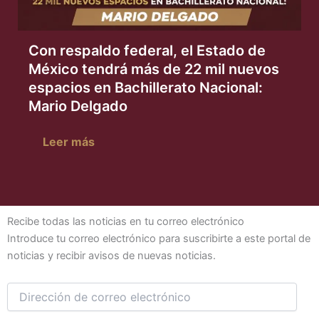
Con respaldo federal, el Estado de
México tendrá más de 22 mil nuevos
espacios en Bachillerato Nacional:
Mario Delgado
Leer más
Dirección
Recibe todas las noticias en tu correo electrónico
de
Introduce tu correo electrónico para suscribirte a este portal de
correo
noticias y recibir avisos de nuevas noticias.
electrónico