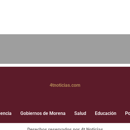
4tnoticias.com
dencia
Gobiernos de Morena
Salud
Educación
Po
Derechos reservados por 4t Noticias