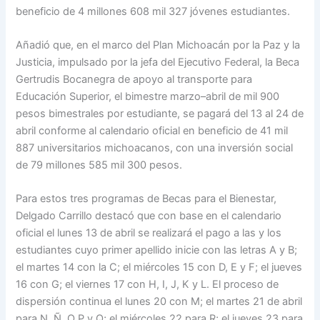
beneficio de 4 millones 608 mil 327 jóvenes estudiantes.
Añadió que, en el marco del Plan Michoacán por la Paz y la
Justicia, impulsado por la jefa del Ejecutivo Federal, la Beca
Gertrudis Bocanegra de apoyo al transporte para
Educación Superior, el bimestre marzo–abril de mil 900
pesos bimestrales por estudiante, se pagará del 13 al 24 de
abril conforme al calendario oficial en beneficio de 41 mil
887 universitarios michoacanos, con una inversión social
de 79 millones 585 mil 300 pesos.
Para estos tres programas de Becas para el Bienestar,
Delgado Carrillo destacó que con base en el calendario
oficial el lunes 13 de abril se realizará el pago a las y los
estudiantes cuyo primer apellido inicie con las letras A y B;
el martes 14 con la C; el miércoles 15 con D, E y F; el jueves
16 con G; el viernes 17 con H, I, J, K y L. El proceso de
dispersión continua el lunes 20 con M; el martes 21 de abril
para N, Ñ, O P y Q; el miércoles 22 para R; el jueves 23 para