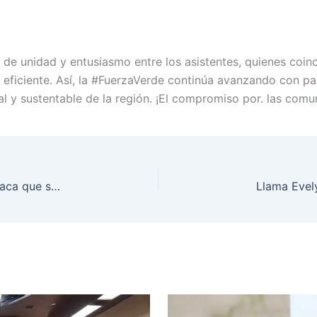
e unidad y entusiasmo entre los asistentes, quienes coinc
y eficiente. Así, la #FuerzaVerde continúa avanzando con 
ral y sustentable de la región. ¡El compromiso por. las co
Esthela Damián lanza ‘Guerrero del Futuro’ y destaca que su prioridad es ganar la encuesta de Morena