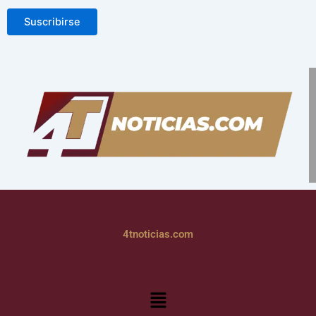
Suscribirse
4tnoticias.com
Menú