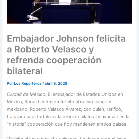
Embajador Johnson felicita
a Roberto Velasco y
refrenda cooperación
bilateral
Por
Los Reporteros
/
abril 9, 2026
Ciudad de México.
El embajador de Estados Unidos en
México, Ronald Johnson felicitó al nuevo canciller
mexicano, Roberto Velasco Álvarez, con quien, ratificó,
trabajará para fortalecer la relación bilateral y avanzar en la
“historia” cooperación que hoy mantienen ambos países.
“Felicito al secretario @r_velascoa. Le deseo todo el éxito