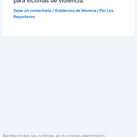
para víctimas de violencia.
Dejar un comentario
/
Gobiernos de Morena
/ Por
Los
Reporteros
Dirección
Recibe todas las noticias en tu correo electrónico