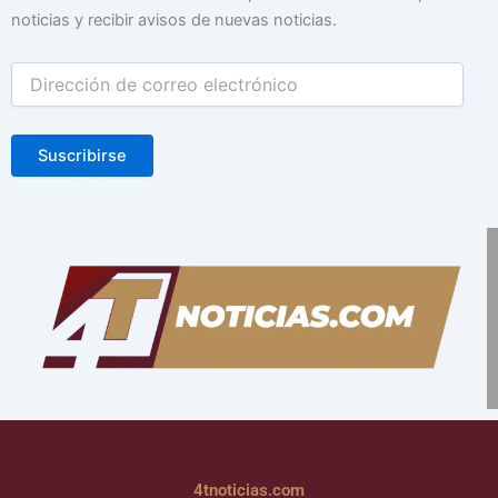
correo
noticias y recibir avisos de nuevas noticias.
electrónico
Suscribirse
4tnoticias.com