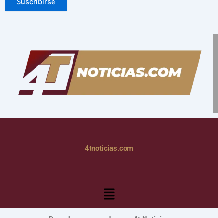
Suscribirse
4tnoticias.com
Menú