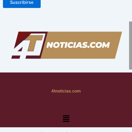
Suscribirse
4tnoticias.com
Menú