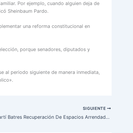
amiliar. Por ejemplo, cuando alguien deja de
licó Sheinbaum Pardo.
plementar una reforma constitucional en
eelección, porque senadores, diputados y
se al periodo siguiente de manera inmediata,
lico».
SIGUIENTE
Destaca Martí Batres Recuperación De Espacios Arrendados Por Fundación ISSSTE Como Parte Del Combate A La Corrupción Dentro El Organismo