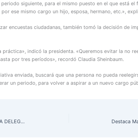
periodo siguiente, para el mismo puesto en el que está el f
r por ese mismo cargo un hijo, esposa, hermano, etc.», exp
lizar encuestas ciudadanas, también tomó la decisión de im
práctica», indicó la presidenta. «Queremos evitar la no r
hasta por tres períodos», recordó Claudia Sheinbaum.
iciativa enviada, buscará que una persona no pueda reelegir
rar un periodo, para volver a aspirar a un nuevo cargo púb
ANUNCIA SALOMÓN JARA CONVOCATORIA PARA DELEGACIONES DE LA GUELAGUETZA 2025