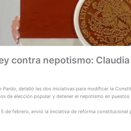
 ley contra nepotismo: Claud
Pardo, detalló las dos iniciativas para modificar la Const
rgos de elección popular y detener el nepotismo en puestos 
5 de febrero, envió la iniciativa de reforma constitucional