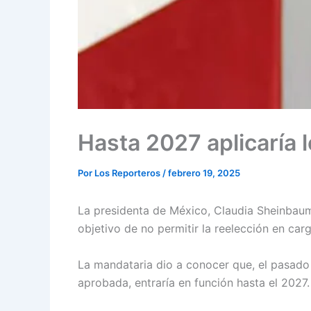
Hasta 2027 aplicaría
Por
Los Reporteros
/
febrero 19, 2025
La presidenta de México, Claudia Sheinbaum 
objetivo de no permitir la reelección en ca
La mandataria dio a conocer que, el pasado 
aprobada, entraría en función hasta el 2027.