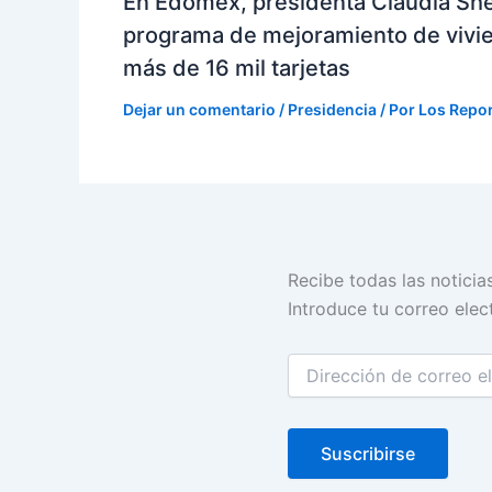
En Edomex, presidenta Claudia Sh
programa de mejoramiento de vivi
más de 16 mil tarjetas
Dejar un comentario
/
Presidencia
/ Por
Los Repo
Dirección
Recibe todas las noticia
de
Introduce tu correo elect
correo
electrónico
Suscribirse