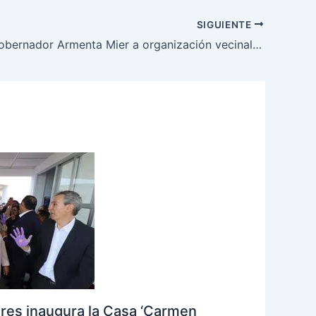
SIGUIENTE
Convoca gobernador Armenta Mier a organización vecinal para rehabilitación de accesos a colonias
eres inaugura la Casa ‘Carmen