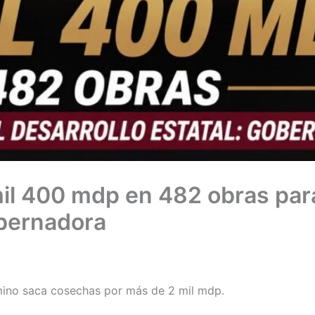
mil 400 mdp en 482 obras para
obernadora
mino saca cosechas por más de 2 mil mdp.