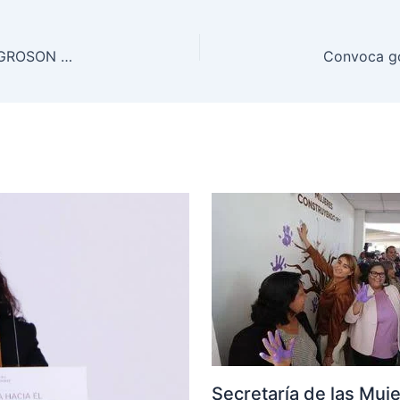
Marcela Maval acompaña a Alfonso Durazo en AGROSON 1000 y reconoce la labor del campo sonorense
Secretaría de las Muj