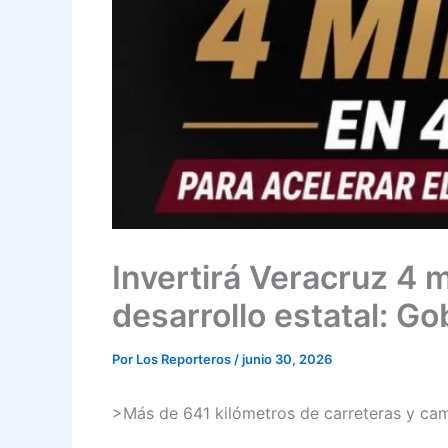
Invertirá Veracruz 4 
desarrollo estatal: G
Por
Los Reporteros
/
junio 30, 2026
>Más de 641 kilómetros de carreteras y ca