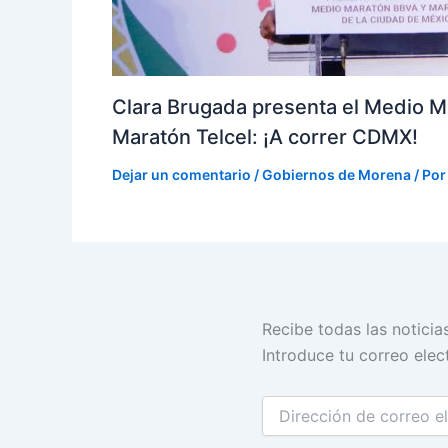
Clara Brugada presenta el Medio M
Maratón Telcel: ¡A correr CDMX!
Dejar un comentario
/
Gobiernos de Morena
/ Po
Dirección
Recibe todas las noticia
de
Introduce tu correo elect
correo
electrónico