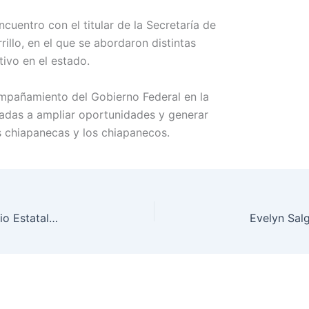
uentro con el titular de la Secretaría de
illo, en el que se abordaron distintas
tivo en el estado.
ompañamiento del Gobierno Federal en la
tadas a ampliar oportunidades y generar
s chiapanecas y los chiapanecos.
Reconoce Mara Lezama a 11 mujeres con el Premio Estatal Mujer Quintanarroense Destacada 2026