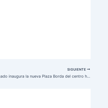
SIGUIENTE
Evelyn Salgado inaugura la nueva Plaza Borda del centro histórico de Taxco, listo para brillar en Semana Santa 2026