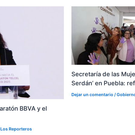
Secretaría de las Muj
Serdán’ en Puebla: ref
Dejar un comentario
/
Gobiern
aratón BBVA y el
r
Los Reporteros