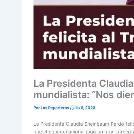
La Presidenta Claudia 
mundialista: “Nos die
Por
Los Reporteros
/
julio 6, 2026
La Presidenta Claudia Sheinbaum Pardo felic
que el equipo nacional jugó un gran torneo