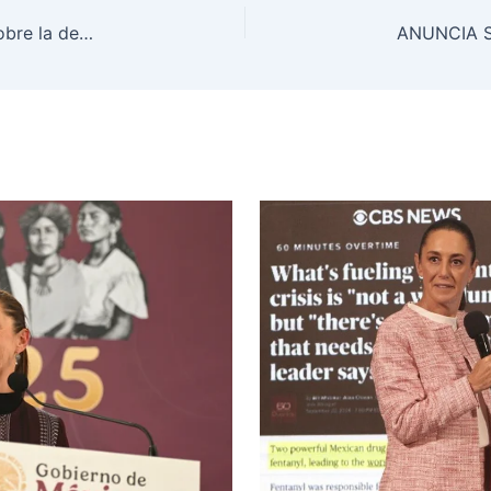
Haydeé Reyes encabeza Asamblea Informativa sobre la defensa de la soberanía en Oaxaca de Juárez