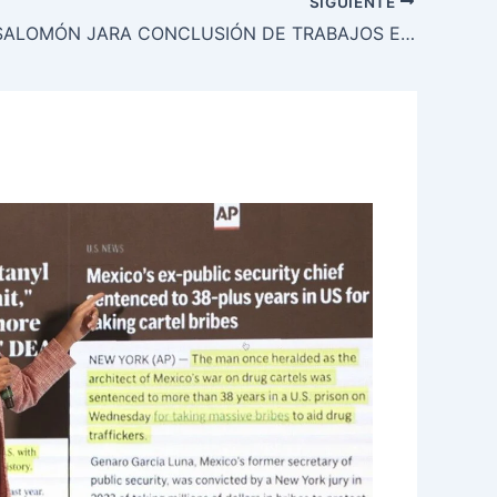
SIGUIENTE
ANUNCIA SALOMÓN JARA CONCLUSIÓN DE TRABAJOS EN MACRO SECTOR SAN JUAN CHAPULTEPEC PARA LA DOTACIÓN DE AGUA POTABLE