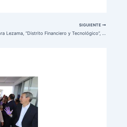
SIGUIENTE
Anuncia Mara Lezama, “Distrito Financiero y Tecnológico”, un proyecto que atraerá más crecimiento y desarrollo para Quintana Roo