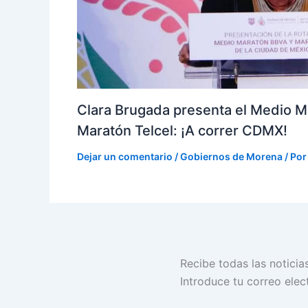
Clara Brugada presenta el Medio M
Maratón Telcel: ¡A correr CDMX!
Dejar un comentario
/
Gobiernos de Morena
/ Po
Dirección
Recibe todas las noticia
de
Introduce tu correo elect
correo
electrónico