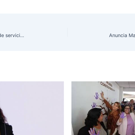
México te Abraza ha brindado más de un millón de servicios; no solo es recurso económico, también es vivienda y seguridad social: Presidenta