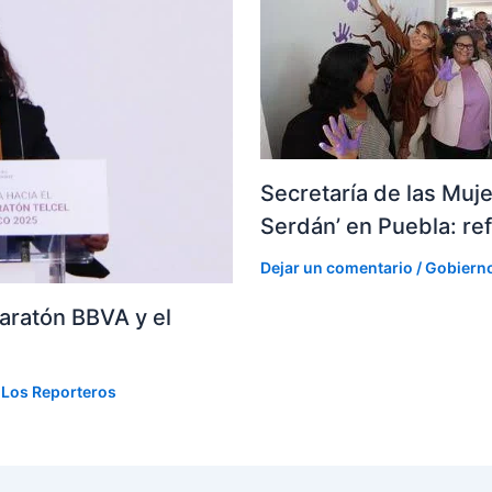
Secretaría de las Muj
Serdán’ en Puebla: ref
Dejar un comentario
/
Gobiern
aratón BBVA y el
r
Los Reporteros