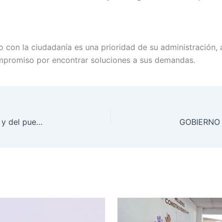
o con la ciudadanía es una prioridad de su administración, 
ompromiso por encontrar soluciones a sus demandas.
A 8 años del triunfo de la Cuarta Transformación y del pueblo, Presidenta convierte al INEHRM en instituto de investigación y docencia