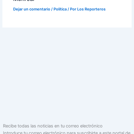
Dejar un comentario
/
Política
/ Por
Los Reporteros
Dirección
Recibe todas las noticias en tu correo electrónico
de
Introduce tu correo electrónico para suscribirte a este portal de