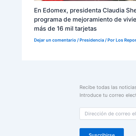
En Edomex, presidenta Claudia Sh
programa de mejoramiento de vivi
más de 16 mil tarjetas
Dejar un comentario
/
Presidencia
/ Por
Los Repo
Dirección
Recibe todas las noticia
de
Introduce tu correo elect
correo
electrónico
Suscribirse