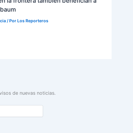
n la frontera también benefician a
inbaum
cia
/ Por
Los Reporteros
avisos de nuevas noticias.