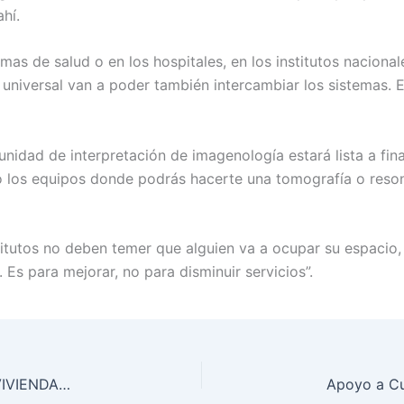
hí.
emas de salud o en los hospitales, en los institutos nacion
o universal van a poder también intercambiar los sistemas. E
 unidad de interpretación de imagenología estará lista a fi
ndo los equipos donde podrás hacerte una tomografía o res
titutos no deben temer que alguien va a ocupar su espacio,
Es para mejorar, no para disminuir servicios”.
GOBIERNO DE CHIAPAS REALIZA ENTREGA DE VIVIENDAS EN TUXTLA GUTIÉRREZ; FIJA META DE CONSTRUIR 70 MIL HOGARES EN EL SEXENIO