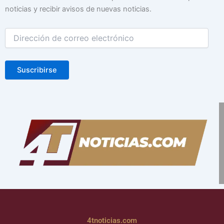
correo
noticias y recibir avisos de nuevas noticias.
electrónico
Suscribirse
4tnoticias.com