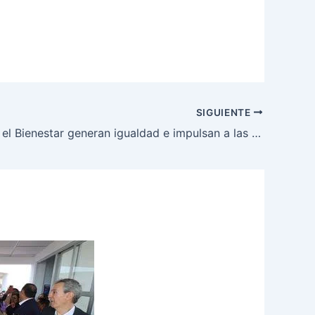
SIGUIENTE
Becas para el Bienestar generan igualdad e impulsan a las niñas y niños a estudiar; benefician a 12.8 millones de estudiantes: Presidenta