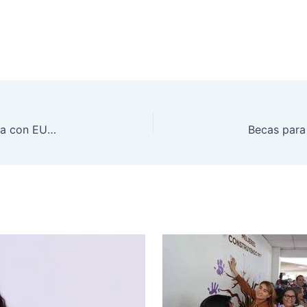
Sheinbaum ve inviable fechar reapertura ganadera con EU por casos de gusano barrenador