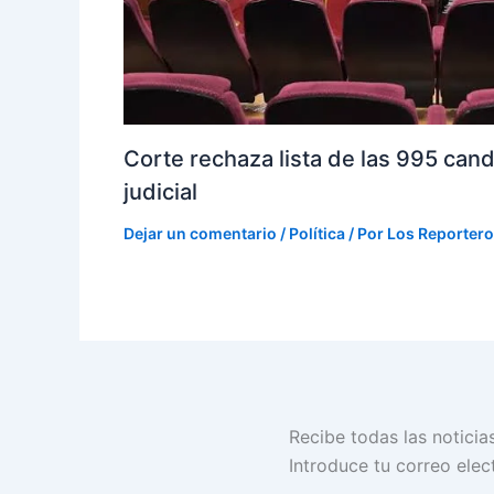
Corte rechaza lista de las 995 cand
judicial
Dejar un comentario
/
Política
/ Por
Los Reporter
Dirección
Recibe todas las noticia
de
Introduce tu correo elect
correo