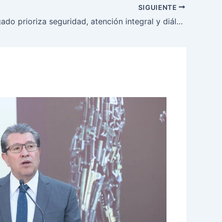
SIGUIENTE
Evelyn Salgado prioriza seguridad, atención integral y diálogo en comunidades de la Montaña Baja de Chilapa