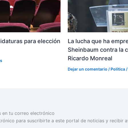
La lucha que ha empre
idaturas para elección
Sheinbaum contra la c
Ricardo Monreal
os
Dejar un comentario
/
Política
/
s en tu correo electrónico
rónico para suscribirte a este portal de noticias y recibir 