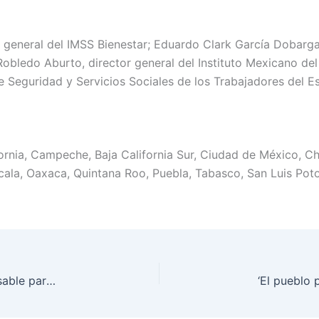
 general del IMSS Bienestar; Eduardo Clark García Dobargan
Robledo Aburto, director general del Instituto Mexicano de
de Seguridad y Servicios Sociales de los Trabajadores del E
ornia, Campeche, Baja California Sur, Ciudad de México, C
cala, Oaxaca, Quintana Roo, Puebla, Tabasco, San Luis Poto
El objetivo es que las familias tengan lo indispensable para llevar a sus hijos a la escuela: Presidenta entrega Beca Rita Cetina en Chiapas