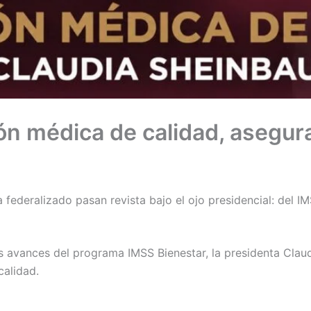
ión médica de calidad, asegu
federalizado pasan revista bajo el ojo presidencial: del I
os avances del programa IMSS Bienestar, la presidenta Cla
calidad.