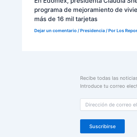
En Edomex, presidenta Claudia Sh
programa de mejoramiento de vivi
más de 16 mil tarjetas
Dejar un comentario
/
Presidencia
/ Por
Los Repo
Dirección
Recibe todas las noticia
de
Introduce tu correo elect
correo
electrónico
Suscribirse