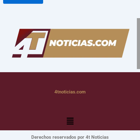
4tnoticias.com
Menú
Derechos reservados por 4t Noticias