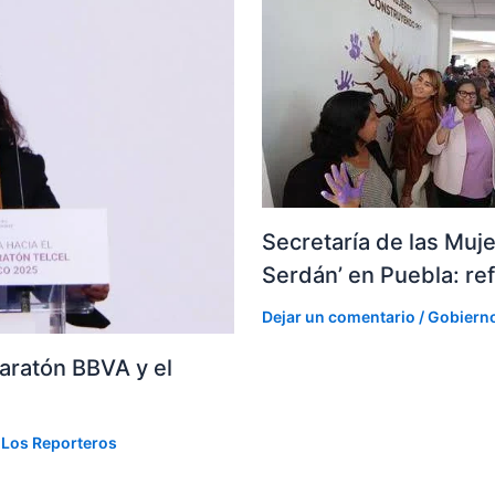
Secretaría de las Muj
Serdán’ en Puebla: ref
Dejar un comentario
/
Gobiern
aratón BBVA y el
r
Los Reporteros