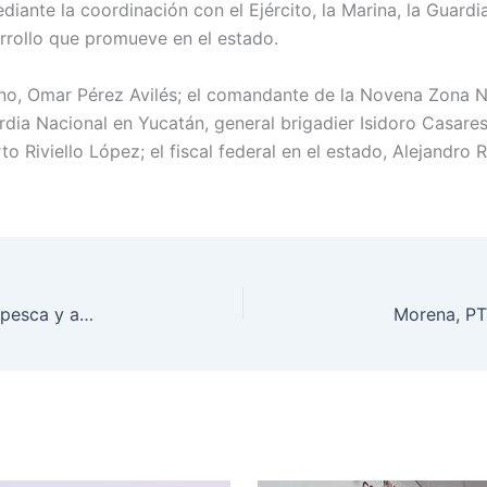
ante la coordinación con el Ejército, la Marina, la Guardi
rrollo que promueve en el estado.
rno, Omar Pérez Avilés; el comandante de la Novena Zona Na
rdia Nacional en Yucatán, general brigadier Isidoro Casares
to Riviello López; el fiscal federal en el estado, Alejandro R
Pescadores recibirán hasta 12 mil pesos con Bienpesca y apoyo estatal: Gobernadora