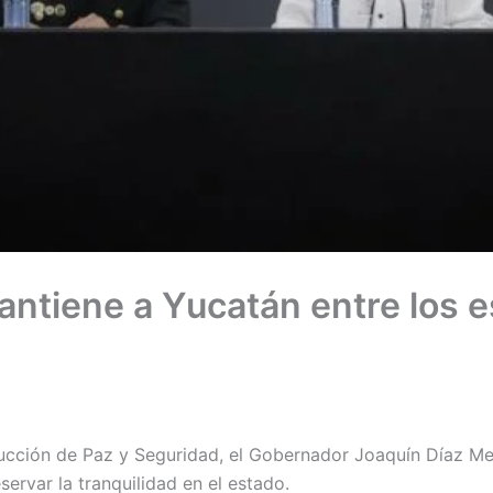
antiene a Yucatán entre los 
ucción de Paz y Seguridad, el Gobernador Joaquín Díaz Mena
servar la tranquilidad en el estado.