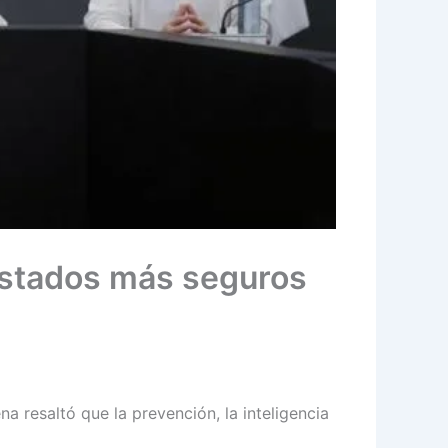
estados más seguros
 resaltó que la prevención, la inteligencia