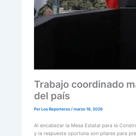
Trabajo coordinado m
del país
Por
Los Reporteros
/
marzo 16, 2026
Al encabezar la Mesa Estatal para la Constr
y la respuesta oportuna son pilares para pre