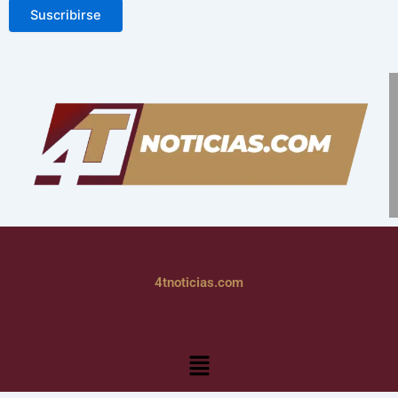
Suscribirse
4tnoticias.com
Menú