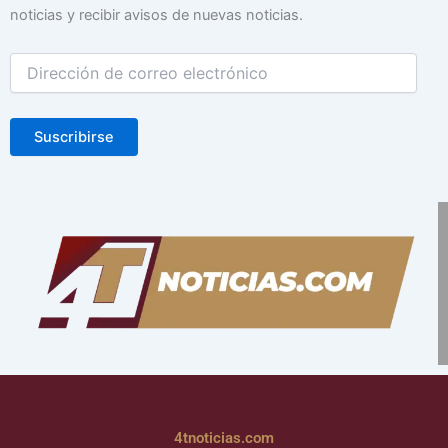
correo
noticias y recibir avisos de nuevas noticias.
electrónico
Suscribirse
4tnoticias.com