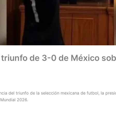
 triunfo de 3-0 de México so
ia del triunfo de la selección mexicana de futbol, la pres
 Mundial 2026.