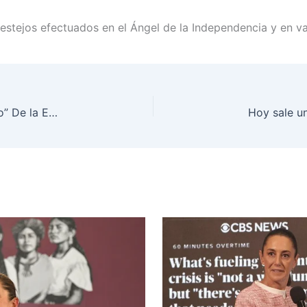
estejos efectuados en el Ángel de la Independencia y en va
Sheinbaum: “Vamos a felicitar al presidente electo” De la Espriella; buscaremos una buena relación con Colombia